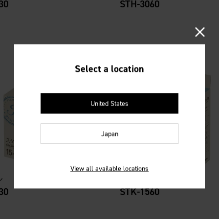
30
STH-3060
Select a location
United States
Japan
View all available locations
ン
オプション
30
STK-1560